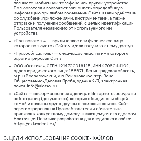
планшете, мобильном телефоне или другом устройстве
Пользователя и позволяют записывать определённую
информацию при любом посещении Сайта, взаимодействии
со службами, приложениями, инструментами, а также
отправке и получении сообщений, с целью идентификации
Пользователя независимо от используемого им
устройства.
«Пользователь» — юридическое или физическое лицо,
которое пользуется Сайтом и/или получило к нему доступ.
«Правообладатель» — следующее лицо, на имя которого
зарегистрирован Сайт:
ООО «Слотекс», ОГРН 1214700019115, ИНН 4706044102,
адрес юридического лица: 188671, Ленинградская область,
м.р-н Всеволожский, с.п. Романовское, тер. Зона
Общественно-Деловая Проба, здание 2/3, электронная
почта: info@slotex.ru
«Сайт» — информационная единица в Интернете, ресурс из
веб-страниц (документов), которые объединены общей
темой и связаны друг с другом с помощью ссылок. Сайт
зарегистрирован на Правообладателя и обязательно
привязан к конкретному домену, являющемуся его адресом.
Настоящая Политика разработана для следующего сайта:
https://extradeck.ru/
3. ЦЕЛИ ИСПОЛЬЗОВАНИЯ COOKIE-ФАЙЛОВ