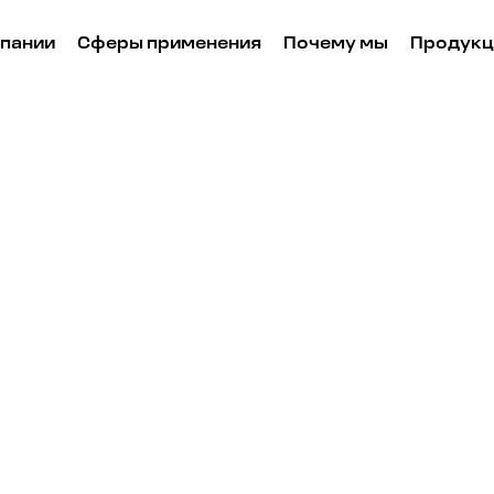
мпании
Сферы применения
Почему мы
Продукц